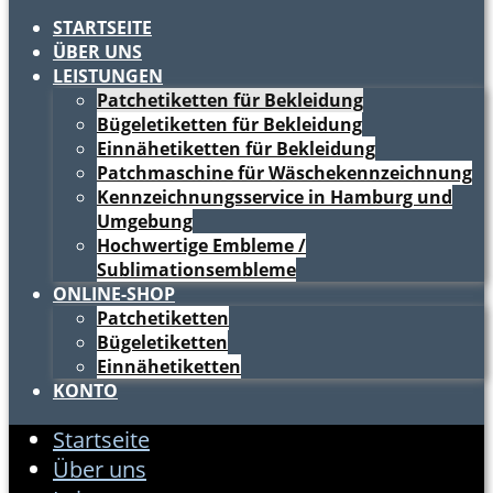
STARTSEITE
ÜBER UNS
LEISTUNGEN
Patchetiketten für Bekleidung
Bügeletiketten für Bekleidung
Einnähetiketten für Bekleidung
Patchmaschine für Wäschekennzeichnung
Kennzeichnungsservice in Hamburg und
Umgebung
Hochwertige Embleme /
Sublimationsembleme
ONLINE-SHOP
Patchetiketten
Bügeletiketten
Einnähetiketten
KONTO
Startseite
Über uns