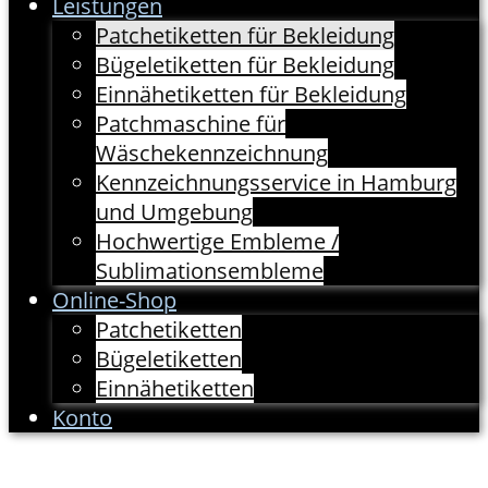
Leistungen
Patchetiketten für Bekleidung
Bügeletiketten für Bekleidung
Einnähetiketten für Bekleidung
Patchmaschine für
Wäschekennzeichnung
Kennzeichnungsservice in Hamburg
und Umgebung
Hochwertige Embleme /
Sublimationsembleme
Online-Shop
Patchetiketten
Bügeletiketten
Einnähetiketten
Konto